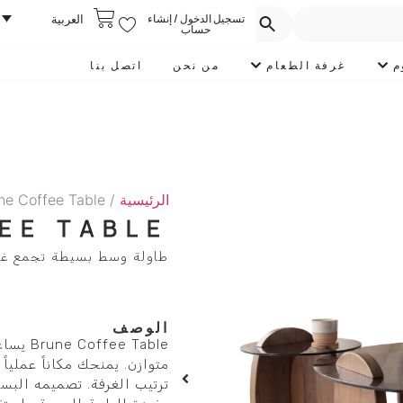
تسجيل الدخول / إنشاء
العربية
حساب
م
غرفة الطعام
من نحن
اتصل بنا
الرئيسية
/
ne Coffee Table
EE TABLE
طاولة وسط بسيطة تجمع غر
الوصف
 Table
متوازن. يمنحك مكاناً عملياً
ترتيب الغرفة. تصميمه البسي