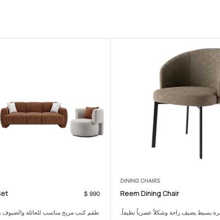
LIVING ROOM
t
Camilia Sofa Set
$
449
ح مناسب للعائلة والضيوف والاسترخاء اليومي.
طقم غرفة نوم هادئ يمنح المس