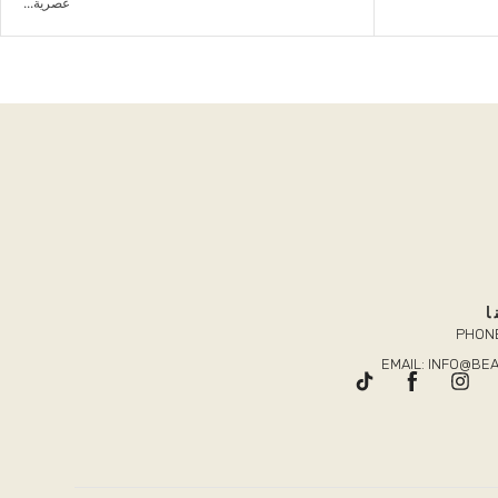
عصرية...
ا
PHONE
EMAIL: INFO@B