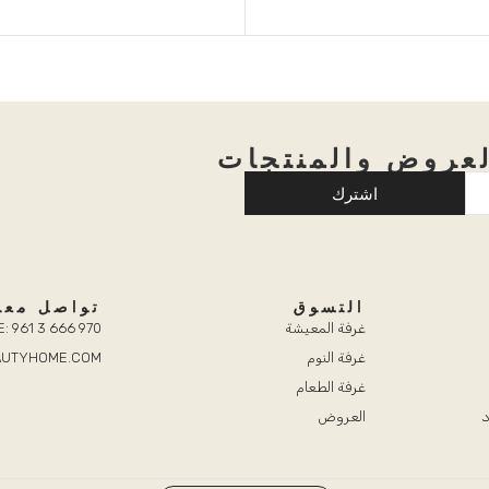
عروض والمنتجات
اشترك
التسوق
تواصل معن
غرفة المعيشة
: 961 3 666 970
غرفة النوم
EAUTYHOME.COM
غرفة الطعام
د
العروض