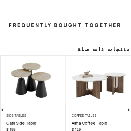
FREQUENTLY BOUGHT T
صلة
SIDE TABLES
COFFEE TABL
tion
Gabi Side Table
Alma Coffe
$
199
$
129