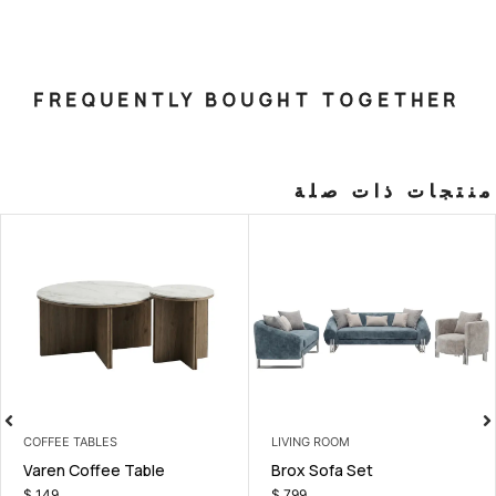
FREQUENTLY BOUGHT T
صلة
COFFEE TABLES
LIVING RO
eater
Varen Coffee Table
Brox Sof
$
149
$
799