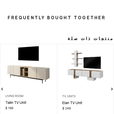
FREQUENTLY BOUGHT T
صلة
LIVING ROOM
TV. UNITS
Talin TV Unit
a Set
Elan TV Uni
$
169
$
249