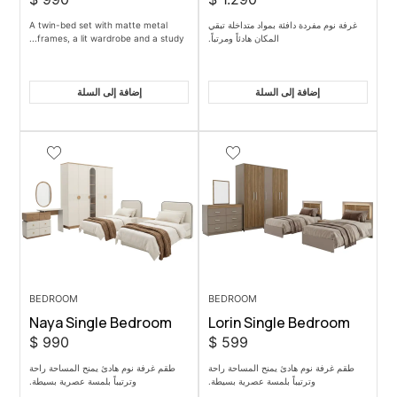
 بمواد متداخلة تبقي
A twin-bed set with matte metal
المكان هادئاً ومرتباً.
frames, a lit wardrobe and a study...
 السلة
إضافة إلى السلة
BEDROOM
BEDROOM
Naya Single Bedroom
Lorin Sing
$
990
$
599
يمنح المساحة راحة
طقم غرفة نوم هادئ يمنح المساحة راحة
بلمسة عصرية بسيطة.
وترتيباً بلمسة عصرية بسيطة.