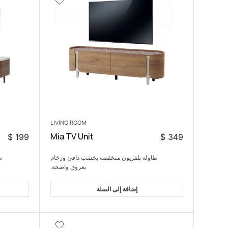
LIVING ROOM
Mia TV Unit
$
199
$
349
طاولة تلفزيون منخفضة بخشب دافئ ورخام
ط
بعروق واضحة.
إضافة إلى السلة