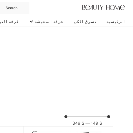
الرئيسية
تسوق الكل
غرفة المعيشة
غرفة النو
349
$
—
149
$