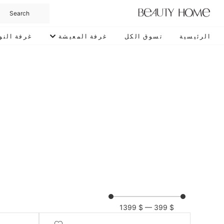
الرئيسية
تسوق الكل
غرفة المعيشة
غرفة النو
1399
$
—
399
$