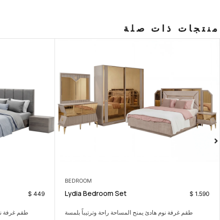
منتجات ذات صلة
BEDROOM
BED
Carla Bedroom Set
Lyd
$
699
$
449
بلمسة
طقم غرفة نوم هادئ يمنح المساحة راحة وترتيباً بلمسة
طقم كنب 