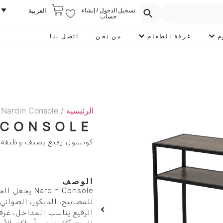
تسجيل الدخول / إنشاء
العربية
حساب
م
غرفة الطعام
من نحن
اتصل بنا
الرئيسية
/
 Nardin Console
 CONSOLE
كونسول رفيع يضيف وظيفة وشك
الوصف
ardin Console
للمصابيح، الديكور، الصواني
الرفيع يناسب المداخل، غر