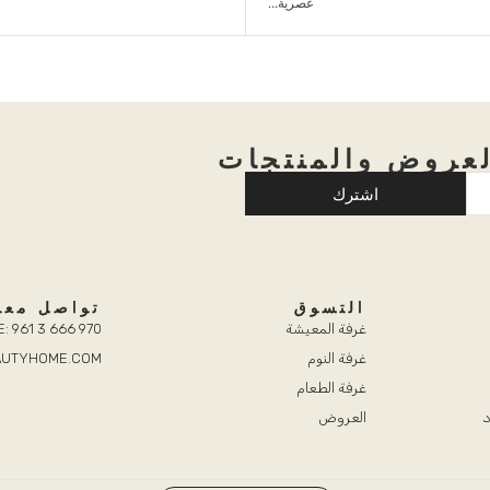
عروض والمنتجات
اشترك
التسوق
تواصل معن
غرفة المعيشة
: 961 3 666 970
غرفة النوم
EAUTYHOME.COM
غرفة الطعام
د
العروض