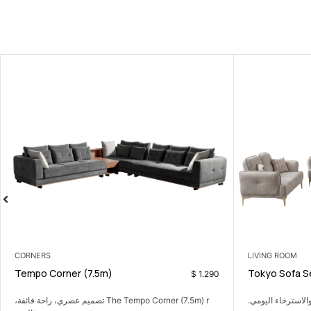
ING ROOM
CORNERS
a Dining Set
Tempo Corner (7.5m
$
1.190
The Tempo Corner (7.5m) r تصميم عصري، راحة فائقة،
طقم سفرة دافئ مناسب للوجبات اليومية والج