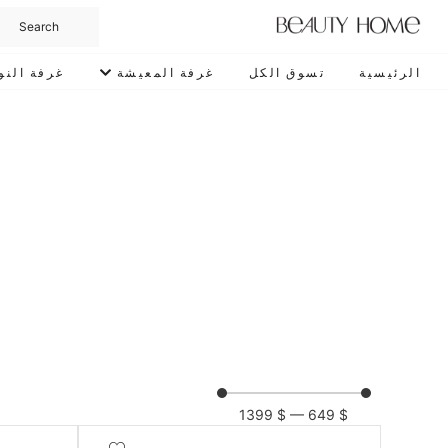
الرئيسية
تسوق الكل
غرفة المعيشة
غرفة النو
1399
$
—
649
$