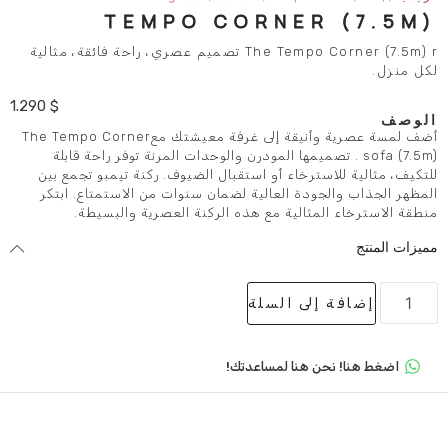
TEMPO CORNER
The Tempo Corner (7.5m) r تصميم عصري، راحة فائقة، مثالية
1.290
$
أضف لمسة عصرية وأنيقة إلى غرفة معيشتك معThe Tempo Corner
s) . تصميمها المودرن والوحدات المرنة توفر راحة قابلة
ترخاء أو استقبال الضيوف. ركنة تيمبو تجمع بين
دة العالية لضمان سنوات من الاستمتاع. ابتكر
ثالية مع هذه الركنة العصرية والبسيطة.
لى السلة
 هنا لمساعدتك!