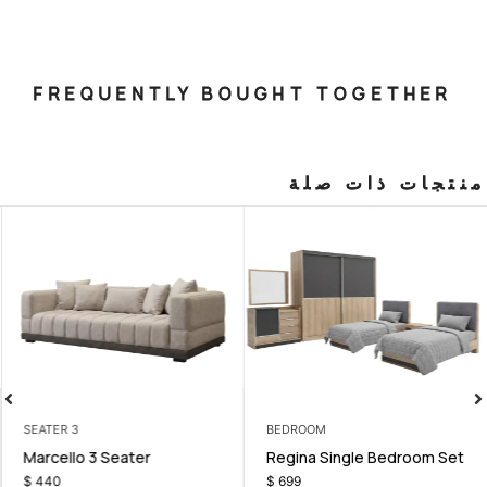
FREQUENTLY BOUGHT T
صلة
3 SEATER
BEDROOM
t
Marcello 3 Seater
Regina Sin
$
440
$
699