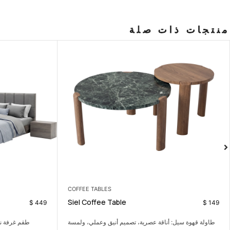
منتجات ذات صلة
BEDROOM
COFFEE TAB
Carla Bedroom Set
Siel Coffe
$
449
وعملي، ولمسة
طقم غرفة نوم هادئ يمنح المساحة راحة وترتيباً بلمسة