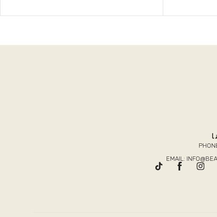
ا
PHONE
EMAIL: INFO@B