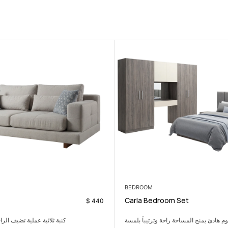
3 SEATER
Ludy 3 seater
$
29
$
440
كنبة ثلاثية عملية تضيف الراحة من دون ازدحام.
طاولة جانبية مفيدة 