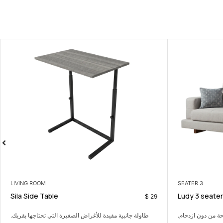
LIVING ROOM
seater
Sila Side Table
$
484
للأغراض الصغيرة التي تحتاجها بقربك.
كنبة ثلاثية عملية تضيف الراحة 