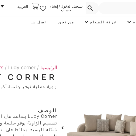
تسجيل الدخول / إنشاء
العربية
حساب
م
غرفة الطعام
من نحن
اتصل بنا
الرئيسية
/
/ Ludy corner
rs
Y CORNER
زاوية عملية توفر جلسة أكب
الوصف
Ludy Corner يس
تصميم الزاوية يوفر جلسة وا
شكله البسيط يحافظ على ان