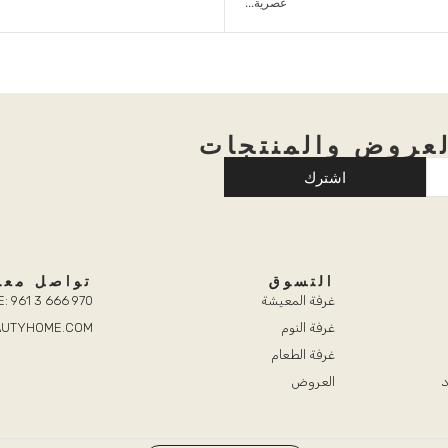
عروض والمنتجات
اشترك
التسوق
تواصل معن
غرفة المعيشة
: 961 3 666 970
غرفة النوم
EAUTYHOME.COM
غرفة الطعام
د
العروض