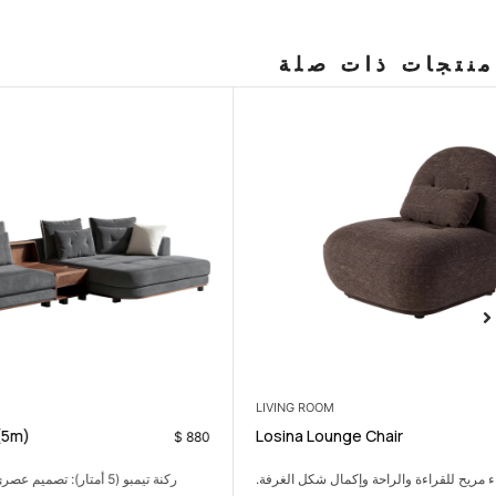
منتجات ذات صلة
CORNERS
Tempo Corner (5m)
$
99
$
880
ركنة تيمبو (5 أمتار): تصميم عصري، راحة مُريحة، مثالية
طاولة جانبية مف