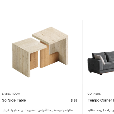
LIVING ROOM
Bedroom Set
Sol Side Table
$
899
$
1.400
يدة للأغراض الصغيرة التي تحتاجها بقربك.
طقم غرفة نوم هادئ يمنح المساحة را