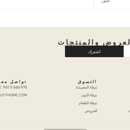
عروض والمنتجات
اشترك
التسوق
تواصل معن
غرفة المعيشة
: 961 3 666 970
غرفة النوم
EAUTYHOME.COM
غرفة الطعام
د
العروض