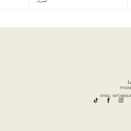
عصرية...
ا
PHONE
EMAIL: INFO@B