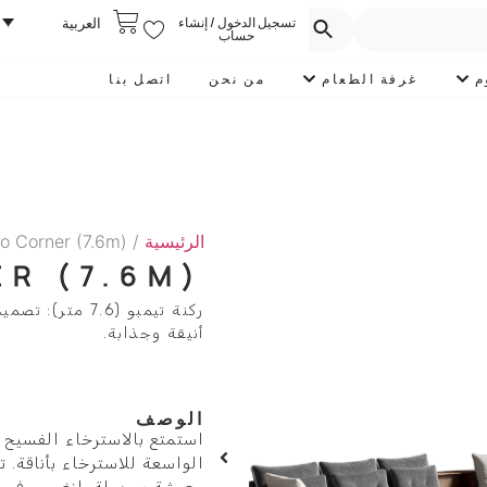
تسجيل الدخول / إنشاء
العربية
حساب
م
غرفة الطعام
من نحن
اتصل بنا
الرئيسية
/
o Corner (7.6m)
R (7.6M)
ركنة تيمبو (6
أنيقة وجذابة.
الوصف
الواسعة للاسترخاء بأناقة.