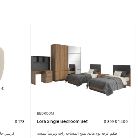
ARMCHAIRS
BEDROOM
Dante Armchair
Lora Single 
$
178
حة وترتيباً بلمسة
كرسي جانبي مريح يضيف لمسة دافئة وعصرية بسيطة.