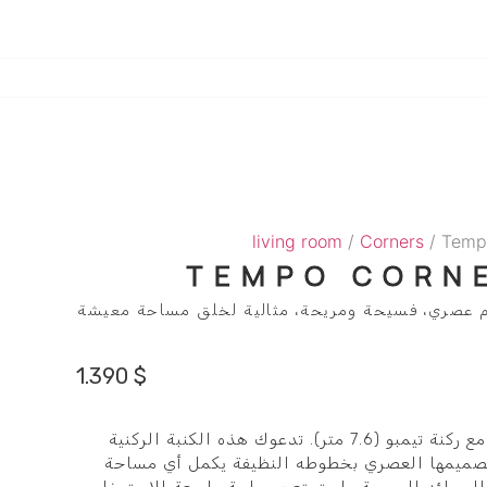
living room
/
Corners
/ Temp
TEMPO CORNE
7. متر): تصميم عصري، فسيحة ومريحة، مثالية لخلق مساحة معيشة
1.390
$
استمتع بالاسترخاء الفسيح مع ركنة تيمبو (7.6 متر). تدعوك هذه الكنبة الركنية
 تصميمها العصري بخطوطه النظيفة يكمل أي مساحة