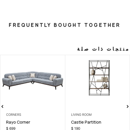
FREQUENTLY BOUGHT T
صلة
CORNERS
LIVING ROOM
ner
Rayo Corner
Castle Part
$
699
$
190