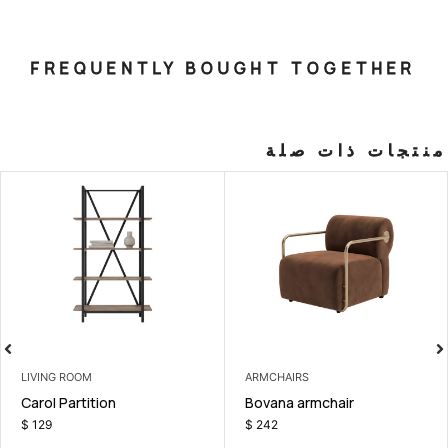
FREQUENTLY BOUGHT T
صلة
LIVING ROOM
ARMCHAIRS
room Set
Carol Partition
Bovana arm
$
129
$
242