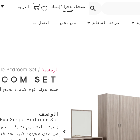
تسجيل الدخول / إنشاء
العربية
حساب
م
غرفة الطعام
من نحن
اتصل بنا
الرئيسية
/
gle Bedroom Set
ROOM SET
طقم غرفة نوم هادئ يمنح ال
الوصف
بسيط. التصميم نظيف وسهل ا
من دون مجهود كبير. هو خيا