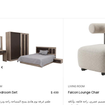
BEDROOM
LIVING ROOM
Julia Bedroom Set
Falcon Lounge
$
499
يم عصري، راحة فائقة، وأناقة
طقم غرفة نوم هادئ يمنح المساحة راحة وترتيباً بلمسة