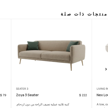
منتجات ذات صلة
3 SEATER
Zoya 3 Seater
$
79
$
222
كنبة ثلاثية عملية تضيف الراحة من دون ازدحام.
كونسول 