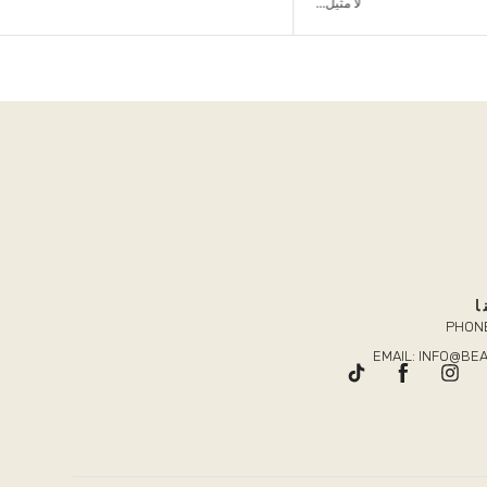
لا مثيل...
عصرية...
ا
PHONE
EMAIL: INFO@B