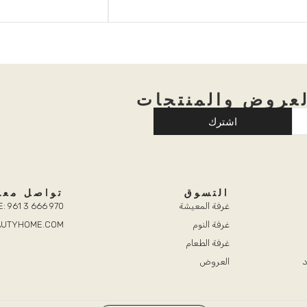
عروض والمنتجات
اشترك
التسوق
تواصل معن
غرفة المعيشة
: 961 3 666 970
غرفة النوم
EAUTYHOME.COM
غرفة الطعام
د
العروض