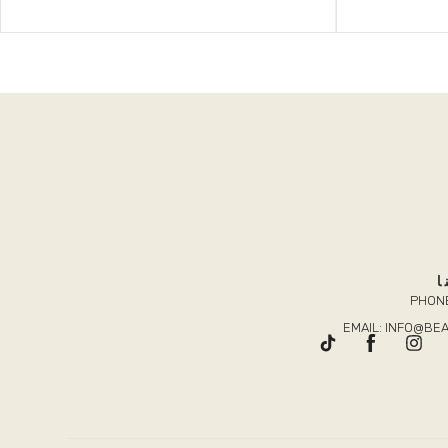
ا
PHONE
EMAIL: INFO@B