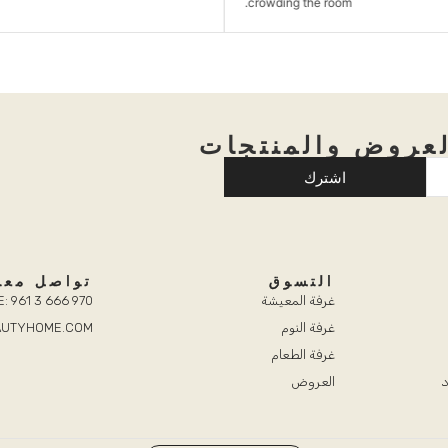
crowding the room.
عروض والمنتجات
اشترك
التسوق
تواصل معن
غرفة المعيشة
: 961 3 666 970
غرفة النوم
EAUTYHOME.COM
غرفة الطعام
د
العروض