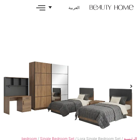
العربية
bedroom
/
Single Bedroom Set
/ Lora Single