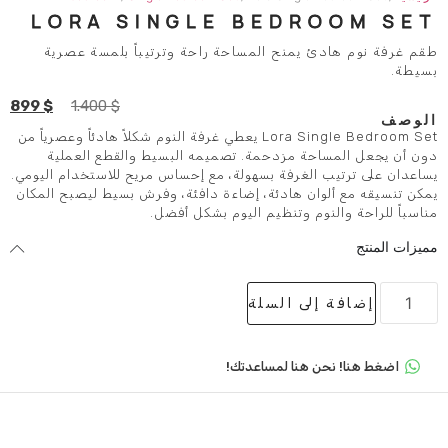
LORA SINGLE BEDR
يمنح المساحة راحة وترتيباً بلمسة عصرية
899
$
1.400
$
Lora Single Bedroom Set يعطي غرفة النوم شكلاً هادئاً وعصرياً من
ة مزدحمة. تصميمه البسيط والقطع العملية
الغرفة بسهولة، مع إحساس مريح للاستخدام اليومي.
ان هادئة، إضاءة دافئة، وفرش بسيط ليصبح المكان
وم وتنظيم اليوم بشكل أفضل.
لى السلة
 هنا لمساعدتك!