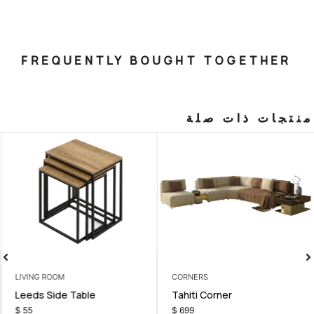
FREQUENTLY BOUGHT T
صلة
LIVING ROOM
CORNERS
room Set
Leeds Side Table
Tahiti Corn
$
55
$
699