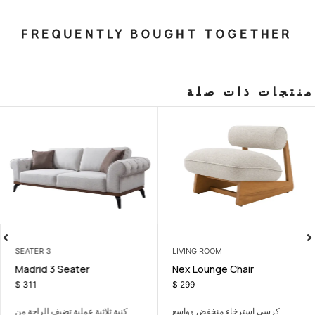
FREQUENTLY BOUGHT T
صلة
3 SEATER
LIVING ROOM
er
Madrid 3 Seater
Nex Lounge
$
311
$
299
منخفض وواسع
كنبة ثلاثية عملية تضيف الراحة من
زاوية عملية توفر جلس