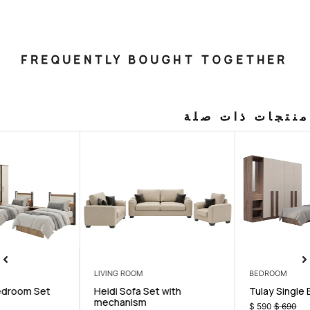
FREQUENTLY BOUGHT T
صلة
BEDROOM
LIVING ROOM
r
Sky Single Bedroom Set
Heidi Sofa Se
mechanism
$
990