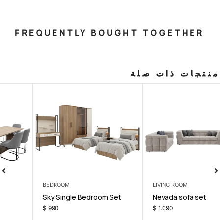
FREQUENTLY BOUGHT T
صلة
DINING ROOM
BEDROOM
Norma Dining Set
Sky Single Be
$
899
$
990