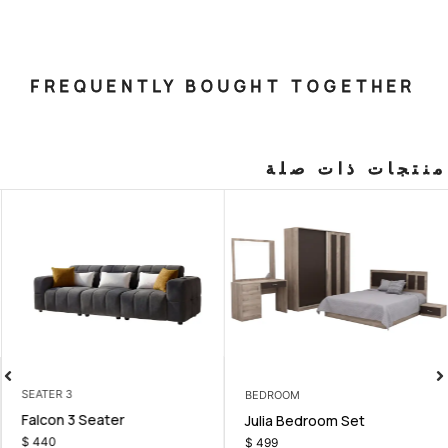
FREQUENTLY BOUGHT T
صلة
3 SEATER
BEDROOM
Falcon 3 Seater
fa Bed
Julia Bedr
$
440
$
499