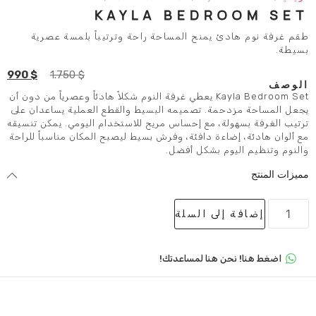
KAYLA BEDR
يمنح المساحة راحة وترتيباً بلمسة عصرية
990
$
1.750
$
Kayla Bedroom Set يعطي غرفة النوم شكلاً هادئاً وعصرياً من دون أن
ة. تصميمه البسيط والقطع العملية يساعدان على
ة، مع إحساس مريح للاستخدام اليومي. يمكن تنسيقه
ءة دافئة، وفرش بسيط ليصبح المكان مناسباً للراحة
م بشكل أفضل.
لى السلة
 هنا لمساعدتك!