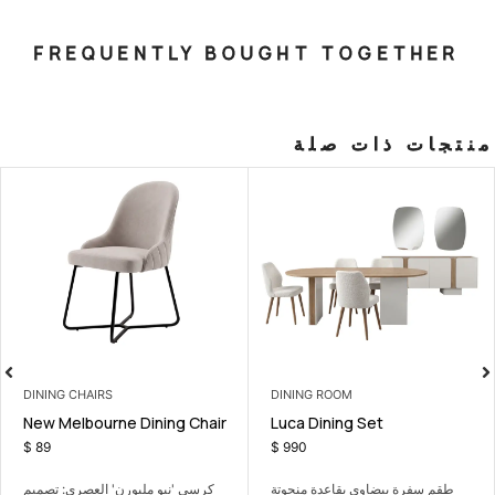
FREQUENTLY BOUGHT T
صلة
DINING CHAIRS
DINING ROO
ner (5m)
New Melbourne Dining Chair
Luca Dinin
$
89
$
990
قاعدة منحوتة
كرسي 'نيو ملبورن' العصري: تصميم
ركنة تيمبو 