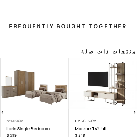
FREQUENTLY BOUGHT T
صلة
BEDROOM
LIVING ROOM
ter
Lorin Single Bedroom
Monroe TV
$
599
$
249