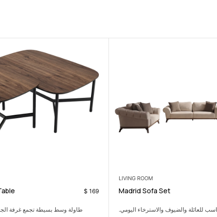
COFFEE TABLES
oom Set
Lexy Coffee Table
$
799
 بسيطة تجمع غرفة الجلوس بشكل عملي.
طقم غرفة نوم هادئ يمنح المساحة 