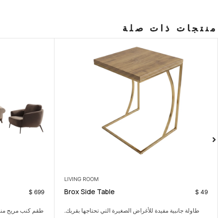
منتجات ذات صلة
LIVING ROOM
Madrid Sofa Set
$
169
$
699
طقم كنب مريح مناسب للعائلة والضيوف والاسترخاء اليومي.
طاولة وسط