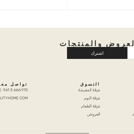
عروض والمنتجات
اشترك
التسوق
تواصل معن
غرفة المعيشة
: 961 3 666 970
غرفة النوم
EAUTYHOME.COM
غرفة الطعام
د
العروض