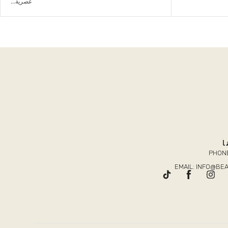
عصرية...
ا
PHONE
EMAIL: INFO@B