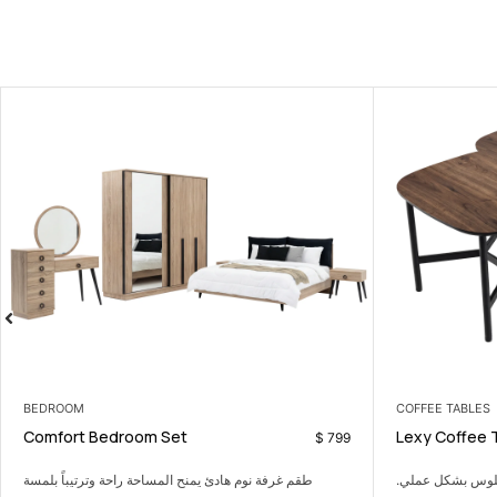
ARMCHAIRS
BEDROOM
Camilia Armchair
Comfort Bedr
$
220
راحة وترتيباً بلمسة
كرسي جانبي مريح يضيف لمسة دافئة وعصرية بسيطة.