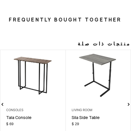
FREQUENTLY BOUGHT T
صلة
CONSOLES
LIVING ROOM
 Bed
Tala Console
Sila Side T
$
69
$
29