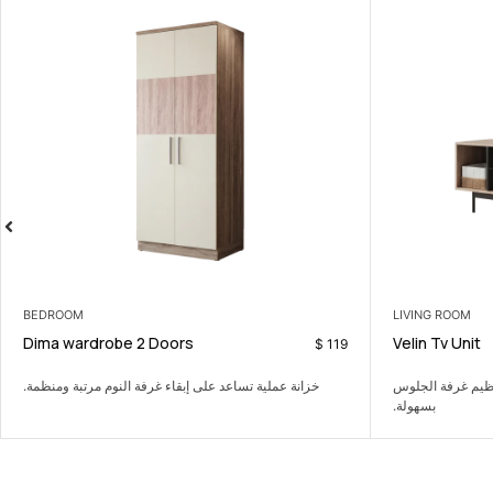
BEDROOM
rner
Dima wardrobe 2 Doors
$
790
ركنة فالكون: تصميم عصري، راحة مطلقة، وأ
 على إبقاء غرفة النوم مرتبة ومنظمة.