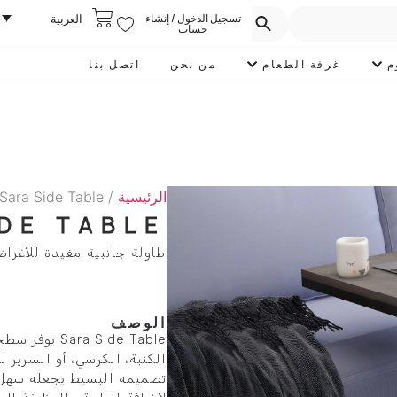
تسجيل الدخول / إنشاء
العربية
حساب
م
غرفة الطعام
من نحن
اتصل بنا
الرئيسية
/
Sara Side Table
IDE TABLE
طاولة جانبية مفيدة للأغراض
الوصف
ra Side Table
الكنبة، الكرسي، أو السرير 
تصميمه البسيط يجعله سهل ا