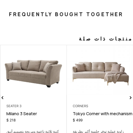
FREQUENTLY BOUGHT T
صلة
3 SEATER
CORNERS
chair
Milano 3 Seater
Tokyo Cor
$
218
$
499
سة أكبر بطريقة
كنبة ثلاثية ناعمة ومريحة بتصميم أنيق
كرسي جانبي مريح يضي