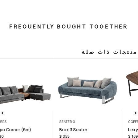
FREQUENTLY BOUGHT T
صلة
CORNERS
3 SEATER
room Set
Tempo Corner (6m)
Brox 3 Sea
0
$
1.030
$
355