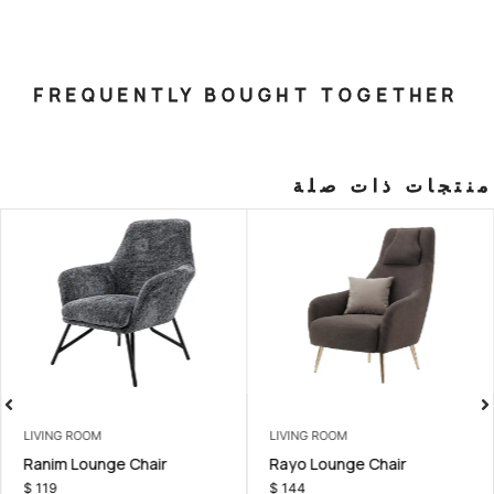
FREQUENTLY BOUGHT T
صلة
LIVING ROOM
LIVING ROOM
a set
Ranim Lounge Chair
Rayo Loung
$
119
$
144