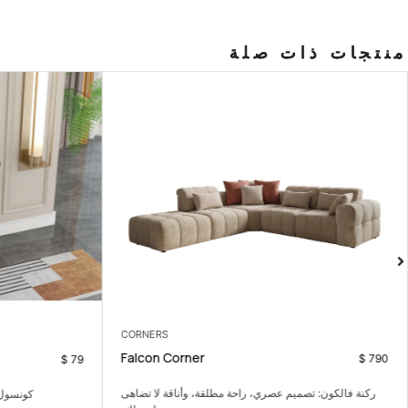
منتجات ذات صلة
CORNERS
Falcon Corner
$
790
$
79
ركنة فالكون: تصميم عصري، راحة مطلقة، وأناقة لا تضاهى
كونسول 