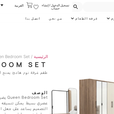
تسجيل الدخول / إنشاء
العربية
حساب
م
غرفة الطعام
من نحن
اتصل بنا
الرئيسية
/
en Bedroom Set
ROOM SET
طقم غرفة نوم هادئ يمنح ال
الوصف
om Set
عصري بسيط. يمكن تنسيقه بس
التصميم يساعد على جعل الغر