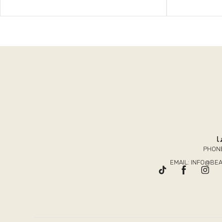
ا
PHONE
EMAIL: INFO@B