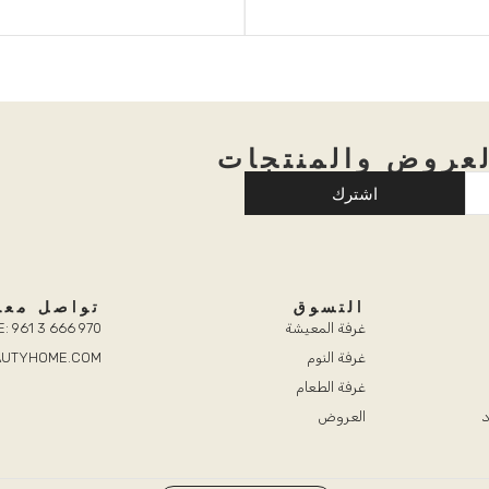
عروض والمنتجات
اشترك
التسوق
تواصل معن
غرفة المعيشة
: 961 3 666 970
غرفة النوم
EAUTYHOME.COM
غرفة الطعام
د
العروض