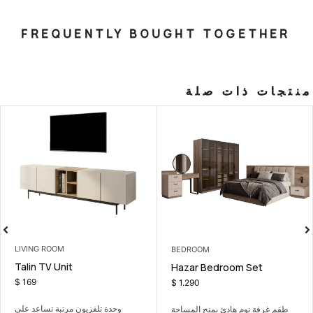
FREQUENTLY BOUGHT T
صلة
LIVING ROOM
BEDROOM
Talin TV Unit
le Bedroom Set
Hazar Bed
$
169
$
1.290
وحدة تلفزيون مرتبة تساعد على
 يمنح المساحة
طقم غرفة نوم هادئ 