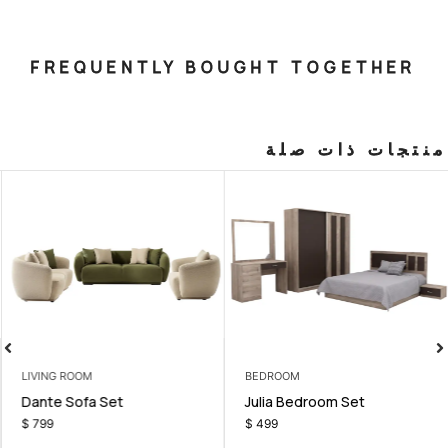
FREQUENTLY BOUGHT T
صلة
LIVING ROOM
BEDROOM
ion
Dante Sofa Set
Julia Bedr
$
799
$
499