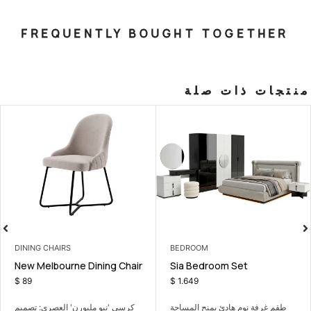
FREQUENTLY BOUGHT T
صلة
LIVING ROOM
DINING CHAIRS
Lumina Shelving Unit
New Melbourne Dining Chair
$
199
$
89
كرسي 'نيو ملبورن' العصري: تصميم
A 360° rotating shelf that opens