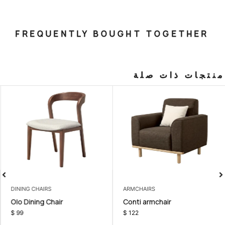
FREQUENTLY BOUGHT T
صلة
DINING CHAIRS
ARMCHAIRS
t
Olo Dining Chair
Conti armc
$
99
$
122