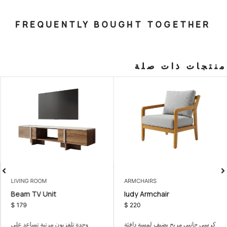
FREQUENTLY BOUGHT T
صلة
LIVING ROOM
ARMCHAIRS
le
Beam TV Unit
ludy Armch
$
179
$
220
ف لمسة دافئة
وحدة تلفزيون مرتبة تساعد على
كونسول رفيع يضيف 