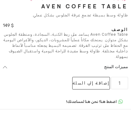
AVEN COFFE
تجمع غرفة الجلوس بشكل عملي.
149
$
Aven Coffee Table يساعد على ربط الكنبة، السجادة، ومنطقة الجلوس
كاناً عملياً للمشروبات، الديكور، والأغراض اليومية
 الغرفة. تصميمه البسيط يجعله مناسباً لأنماط
لة وسط مفيدة للراحة اليومية واستقبال الضيوف
لى السلة
 هنا لمساعدتك!