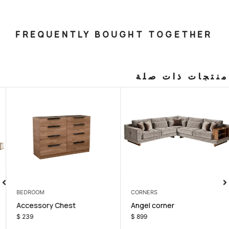
FREQUENTLY BOUGHT T
صلة
BEDROOM
BEDROOM
Linda Bedroom Set
Accessory Chest
$
990
$
1.700
$
239