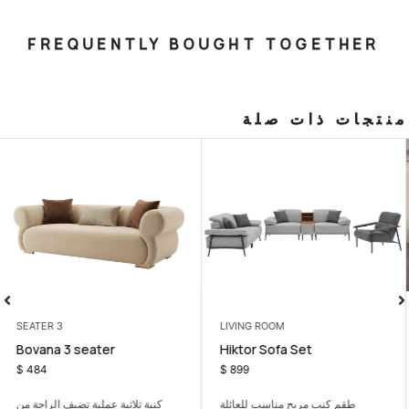
FREQUENTLY BOUGHT T
صلة
3 SEATER
LIVING ROOM
er with mechanism
Bovana 3 seater
Hiktor Sof
$
484
$
899
ناسب للعائلة
كنبة ثلاثية عملية تضيف الراحة من
زاوية عملية توفر جلس