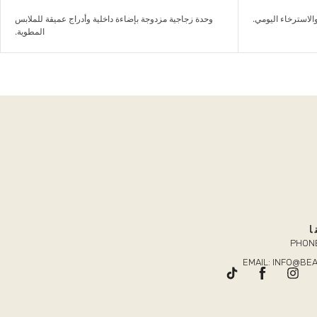
راج عميقة للملابس
طقم غرفة نوم هادئ يمنح المساحة راحة وترتيباً بلمسة
المطوية.
عصرية...
ا
PHONE
EMAIL: INFO@B