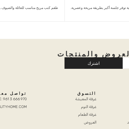
ب للعائلة والضيوف والاسترخاء اليومي.
وحدة زجاجية مزدوجة بإضاءة داخلية وأد
عروض والمنتجات
اشترك
التسوق
تواصل معن
غرفة المعيشة
: 961 3 666 970
غرفة النوم
EAUTYHOME.COM
غرفة الطعام
د
العروض