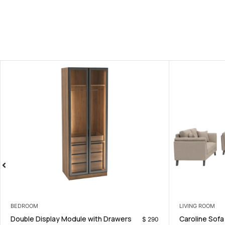
BEDROOM
BEDROOM
Scarlet Bedroom Set
Double Displ
$
549