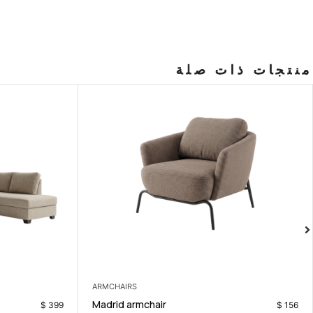
منتجات ذات صلة
CORNERS
Florence Corner
$
599
$
399