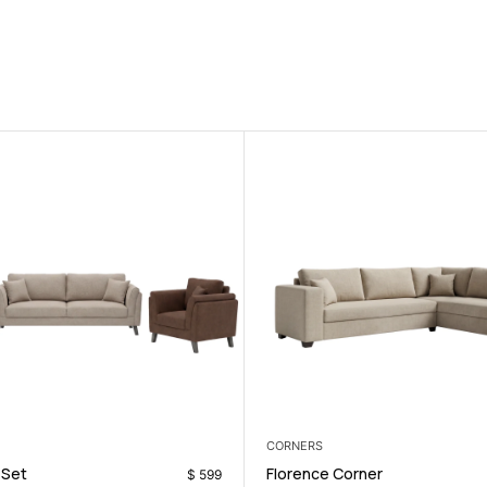
LIVING ROOM
ay Module with Drawers
Caroline Sofa Set
$
290