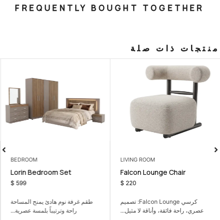
FREQUENTLY BOUGHT T
صلة
BEDROOM
LIVING ROOM
 Set with
Lorin Bedroom Set
Falcon Lou
m
$
599
$
220
كرسي Falcon Lounge: تصميم
طقم غرفة نوم هادئ يمنح المساحة
طقم كنب مريح م
ناقة لا مثيل...
راحة وترتيباً بلمسة عصرية...
والضيوف والاس