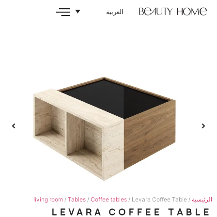
العربية
living room
/
Tables
/
Coffee tables
/ Levara 
LEVARA COFFE