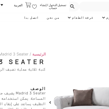
تسجيل الدخول / إنشاء
العربية
حساب
م
غرفة الطعام
من نحن
اتصل بنا
الرئيسية
/
Madrid 3 Seater
3 SEATER
كنبة ثلاثية عملية تضيف الر
الوصف
id 3 Seater
المساحة. يمكن استخدامه وح
النظيف يساعد على إبقاء ال