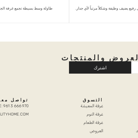
رفيع يضيف وظيفة وشكلاً مرتباً لأي جدار.
طاولة وسط بسيطة تجمع غرفة الج
عروض والمنتجات
اشترك
التسوق
تواصل معن
غرفة المعيشة
: 961 3 666 970
غرفة النوم
EAUTYHOME.COM
غرفة الطعام
د
العروض