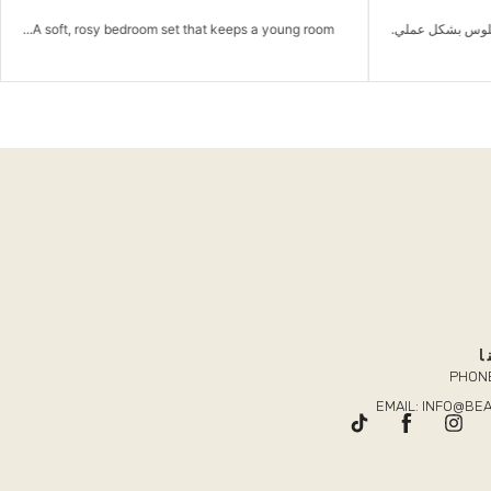
لوس بشكل عملي.
A soft, rosy bedroom set that keeps a young room...
ا
PHONE
EMAIL: INFO@B