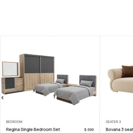
BEDROOM
3 SEATER
Regina Single Bedroom Set
Bovana 3 sea
$
699