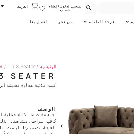
تسجيل الدخول / إنشاء
العربية
حساب
م
غرفة الطعام
من نحن
اتصل بنا
الرئيسية
/
/ Tia 3 Seater
er
 3 SEATER
كنبة ثلاثية عملية تضيف الر
الوصف
Tia 3 Seater كن
كافية للراحة، مشاهدة التل
الغرفة. تصميمها البسيط ينا