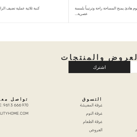
 هادئ يمنح المساحة راحة وترتيباً بلمسة
كنبة ثلاثية عملية تضيف الر
عصرية...
عروض والمنتجات
اشترك
التسوق
تواصل معن
غرفة المعيشة
: 961 3 666 970
غرفة النوم
EAUTYHOME.COM
غرفة الطعام
د
العروض