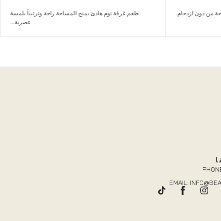
احة من دون ازدحام.
طقم غرفة نوم هادئ يمنح المساحة راحة وترتيباً بلمسة
عصرية...
ا
PHONE
EMAIL: INFO@B