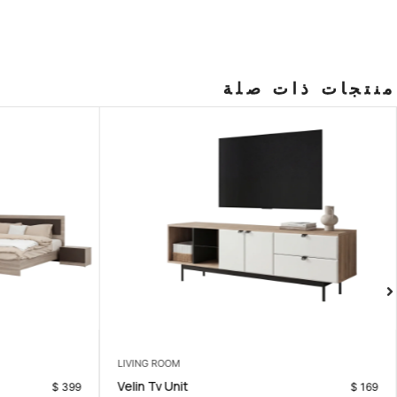
منتجات ذات صلة
LIVING ROOM
Velin Tv Unit
$
399
$
169