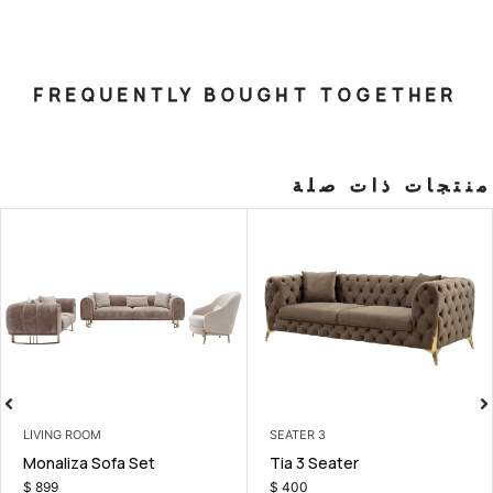
FREQUENTLY BOUGHT T
صلة
LIVING ROOM
3 SEATER
ner
Monaliza Sofa Set
Tia 3 Seat
$
899
$
400