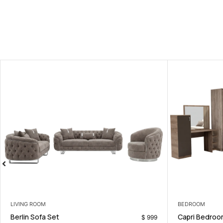
COFFEE TABLES
LIVING ROOM
Vina Coffee Table
Berlin Sofa Se
$
129