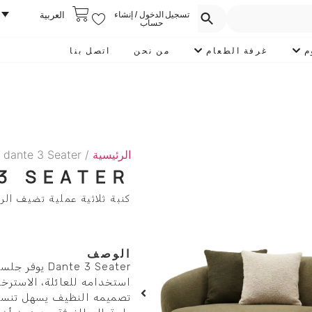
تسجيل الدخول / إنشاء
العربية
حساب
م
غرفة الطعام
من نحن
اتصل بنا
الرئيسية
/
 dante 3 Seater
3 SEATER
كنبة ثلاثية عملية تضيف الر
الوصف
te 3 Seater
استخدامه للعائلة، الاسترخا
تصميمه النظيف يسهل تنسيق