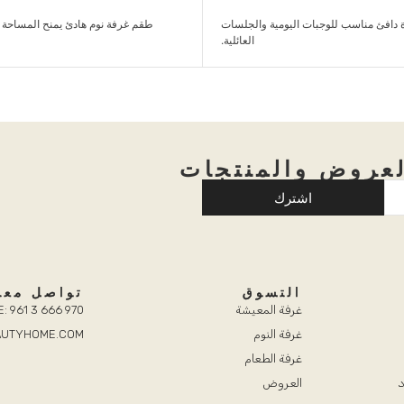
وم هادئ يمنح المساحة راحة وترتيباً بلمسة
طقم كنب مريح مناسب للعائلة والضيوف و
عصرية...
عروض والمنتجات
اشترك
التسوق
تواصل معن
غرفة المعيشة
: 961 3 666 970
غرفة النوم
EAUTYHOME.COM
غرفة الطعام
د
العروض