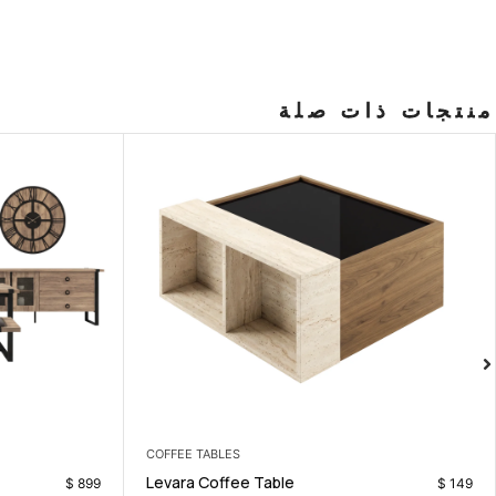
منتجات ذات صلة
DINING ROOM
Paulo Dining Set
$
519
$
899