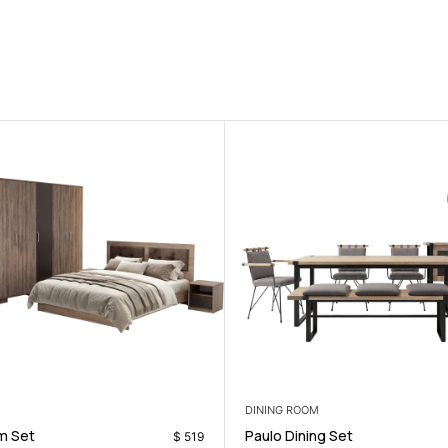
BEDROOM
t
Capri Bedroom Set
$
999