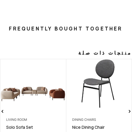
FREQUENTLY BOUGHT T
صلة
LIVING ROOM
DINING CHAI
unge Chair
Solo Sofa Set
Nice Dining