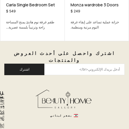
ater with
Carla Single Bedroom Set
Monza war
m
$
549
$
249
على إبقاء غرفة
طقم غرفة نوم هادئ يمنح المساحة
كنبة ثلاثية عملية 
 مرتبة ومنظمة.
راحة وترتيباً بلمسة عصرية...
احصل على أحدث العروض
والمنتجات
اشترك
روابط
تواصل
التسوق
حول
معنا
سريعة
غرفة
بيوتي
PHONE:
المعيشة
هوم
961 3
غرفة
اتصل
666
بفخر لبناني
النوم
بنا
970
غرفة
EMAIL:
سياسة