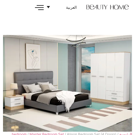
العربية
bedroom
/
Master Bedroom Set
/ Alison Bedroom S