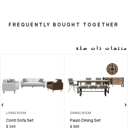
FREQUENTLY BOUGHT T
صلة
LIVING ROOM
DINING ROO
lving Unit
Conti Sofa Set
Paulo Dini
$
549
$
899