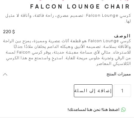
FALCON LOUNG
كرسي Falcon Lounge: تصميم عصري، راحة فائقة، وأناقة لا مثيل
220
$
كرسي Falcon Lounge هو قطعة أثاث عصرية ومميزة، يمزج بين الراحة
يمه الأنيق وهيكله الداعم يخلقان ملاذًا جذابًا
للاسترخاء. مثالي لأي مساحة معيشة حديثة، يوفر كرسي Falcon لمسة
س مريحة للغاية. استرخِ واستمتع مع هذا الكرسي
لى السلة
 هنا لمساعدتك!