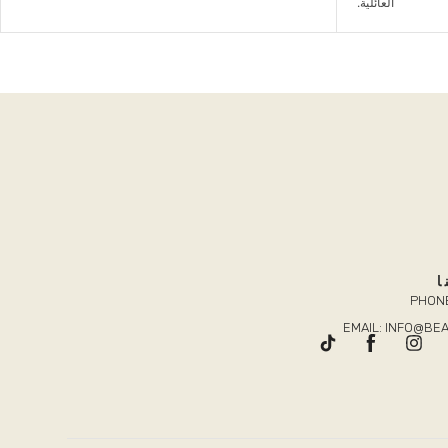
ا
PHONE
EMAIL: INFO@B