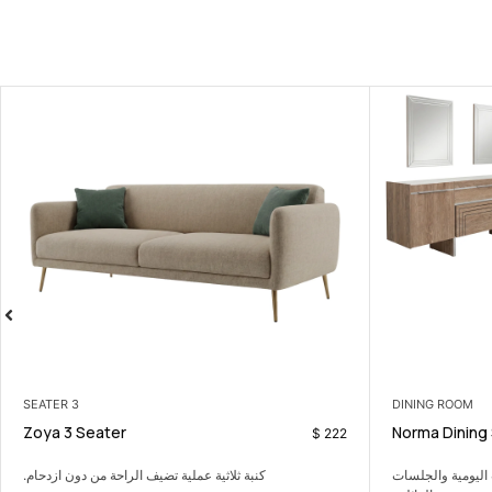
ARMCHAIRS
3 SEATER
Camilia Armchair
Zoya 3 Seater
$
220
لراحة من دون ازدحام.
كرسي جانبي مريح يضيف لمسة دافئة وعصرية بسيطة.