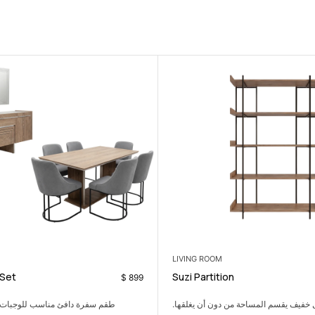
DINING ROOM
Norma Dining Set
$
222
ة دافئ مناسب للوجبات اليومية والجلسات
كنبة ثلاثية عملية تضيف ا