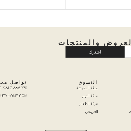
العائلية.
عروض والمنتجات
اشترك
التسوق
تواصل معن
غرفة المعيشة
: 961 3 666 970
غرفة النوم
EAUTYHOME.COM
غرفة الطعام
د
العروض