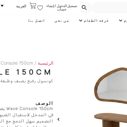
تسجيل الدخول / إنشاء
العربية
حساب
م
غرفة الطعام
من نحن
اتصل بنا
الرئيسية
/
 Console 150cm
LE 150CM
كونسول رفيع يضيف وظيفة وشك
الوصف
150cm
في المدخل لاستقبال الضيوف
التصميم سهل الدمج مع الم