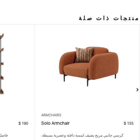
منتجات ذات صلة
LIVING ROOM
Suzi Partition
$
899
$
190
فاصل خفيف يقسم المساحة من دون أن يغلقها.
طقم سفر