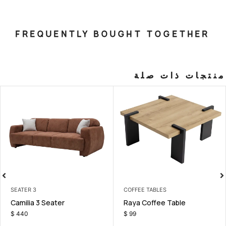
FREQUENTLY BOUGHT T
صلة
3 SEATER
COFFEE TAB
nit
Camilia 3 Seater
Raya Coff
$
440
$
99