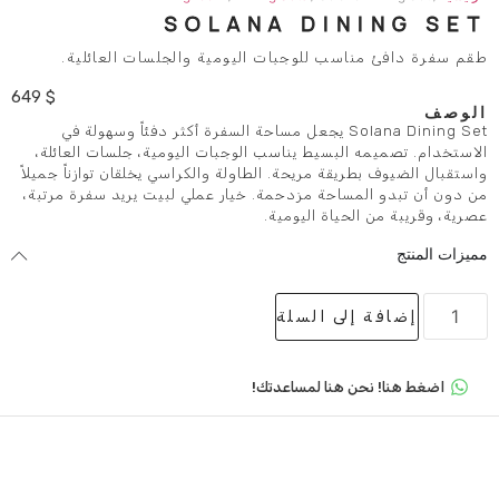
SOLANA DI
سب للوجبات اليومية والجلسات العائلية.
649
$
Solana Dining Set يجعل مساحة السفرة أكثر دفئاً وسهولة في
لبسيط يناسب الوجبات اليومية، جلسات العائلة،
قة مريحة. الطاولة والكراسي يخلقان توازناً جميلاً
ساحة مزدحمة. خيار عملي لبيت يريد سفرة مرتبة،
ياة اليومية.
لى السلة
 هنا لمساعدتك!