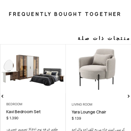
FREQUENTLY BOUGHT T
صلة
BEDROOM
LIVING ROOM
Kavi Bedroom Set
 seater
Yara Loung
$
1.390
$
139
طقم غرفة نوم Kavi: تصميم عصري،
قراءة والراحة
كنبة ثلاثية عملية 