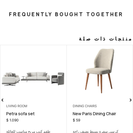
FREQUENTLY BOUGHT T
صلة
LIVING ROOM
DINING CHAI
eater with
Petra sofa set
New Paris D
m
$
1.090
$
59
ط يضيف راحة
طقم كنب مريح مناسب للعائلة