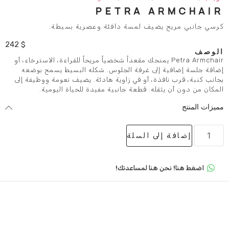
PETRA A
يضيف لمسة دافئة وعصرية بسيطة.
242
$
Petra Armc يمنحك مقعداً شخصياً مريحاً للقراءة، الاسترخاء، أو
إلى غرفة الجلوس. شكله البسيط يسمح بوضعه
ذة، أو في زاوية هادئة. يضيف نعومة ووظيفة إلى
قله. قطعة جانبية مفيدة للحياة اليومية.
لى السلة
 هنا لمساعدتك!